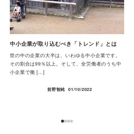
中小企業が取り込むべき「トレンド」とは
個
世の中の企業の大半は、いわゆる中小企業です。
こ
その割合は99％以上。そして、全労働者のうち中
の
小企業で働 […]
保証
前野智純
01/10/2022
投稿日