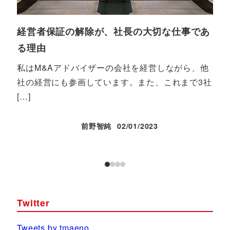
経営者保証の解除が、社長の大切な仕事であ
も
る理由
先
ロ
私はM&Aアドバイザーの会社を経営しながら、他
て、
社の経営にも参画しています。また、これまで3社
[…]
前野智純
02/01/2023
投稿日
Twitter
Tweets by tmaeno