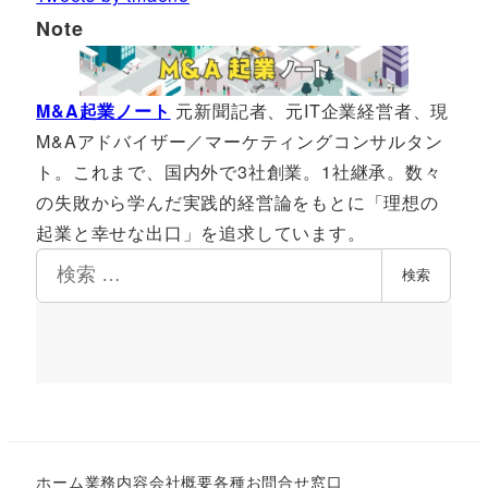
Note
M&A起業ノート
元新聞記者、元IT企業経営者、現
M&Aアドバイザー／マーケティングコンサルタン
ト。これまで、国内外で3社創業。1社継承。数々
の失敗から学んだ実践的経営論をもとに「理想の
起業と幸せな出口」を追求しています。
検
検索
索
ホーム
業務内容
会社概要
各種お問合せ窓口