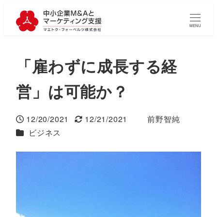
MENU
「雇わずに成長する経
営」は可能か？
12/20/2021
12/21/2021
前野智純
投稿日
更新日
著
カテゴリー
ビジネス
者