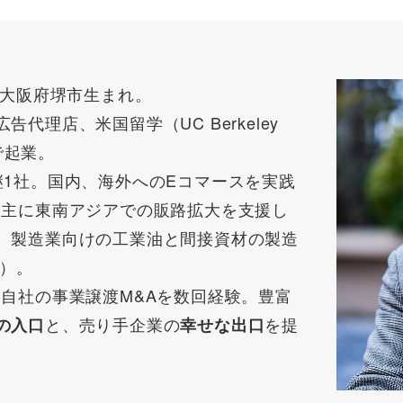
、大阪府堺市生まれ。
代理店、米国留学（UC Berkeley
で起業。
継1社。国内、海外へのEコマースを実践
、主に東南アジアでの販路拡大を支援し
、製造業向けの工業油と間接資材の製造
却）。
自社の事業譲渡M&Aを数回経験。豊富
と、売り手企業の
を提
の入口
幸せな出口