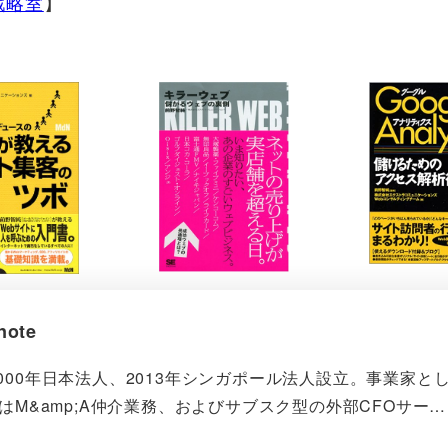
戦略室
】
ote
000年日本法人、2013年シンガポール法人設立。事業家と
在はM&amp;A仲介業務、およびサブスク型の外部CFOサー…