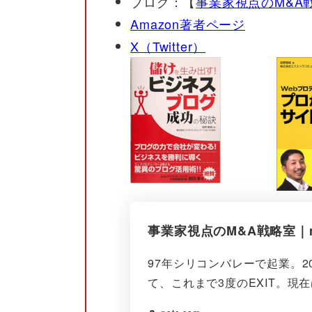
ブログ：【
事業家視点のM&A
Amazon著者ページ
X（Twitter）
事業家視点のM&A戦略室｜n
97年シリコンバレーで起業。2
て、これまで3度のEXIT。現