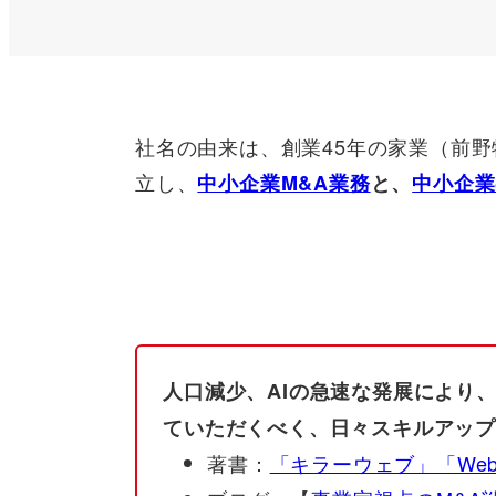
社名の由来は、創業45年の家業（前
立し、
中小企業M&A業務
と、
中小企業
人口減少、AIの急速な発展により
ていただくべく、日々スキルアップ
著書：
「キラーウェブ」「We