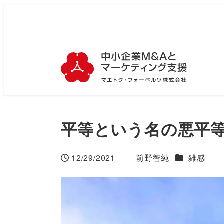
平等という名の悪平
カテゴリー
12/29/2021
前野智純
雑感
投稿日
著
者