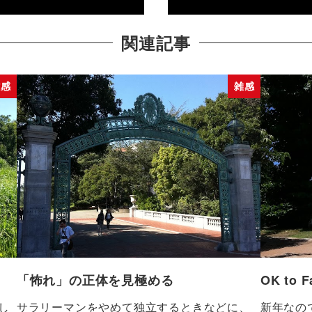
関連記事
雑感
雑感
「怖れ」の正体を見極める
OK to F
し
サラリーマンをやめて独立するときなどに、
新年なの