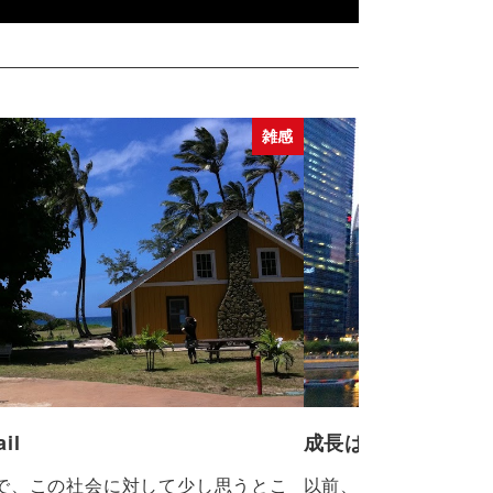
雑感
ail
成長は曲線を描く
で、この社会に対して少し思うとこ
以前、ある大手ドラッ