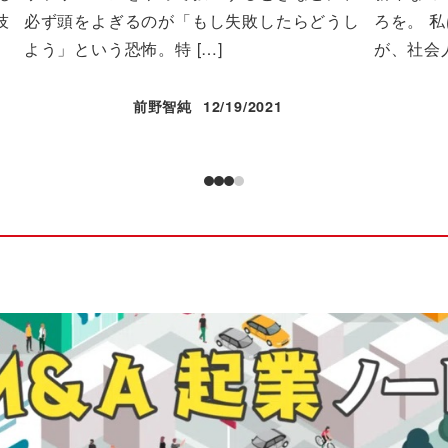
技
必ず頭をよぎるのが「もし失敗したらどうし
ろを。 
よう」という恐怖。特 […]
が、社会人
前野智純
12/19/2021
投稿日