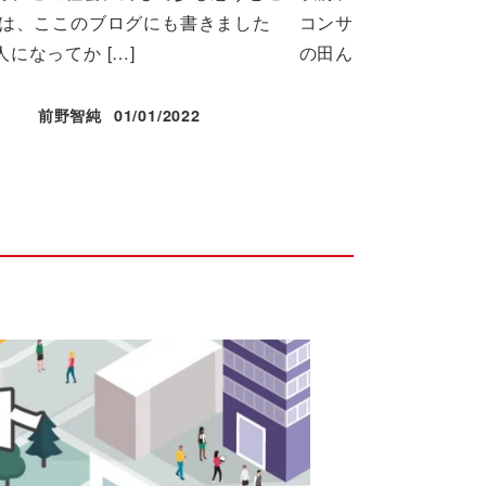
私は、ここのブログにも書きました
コンサルに入っていま
になってか […]
の田んぼの真ん中（ […
前野智純
01/01/2022
前野智純
投稿日