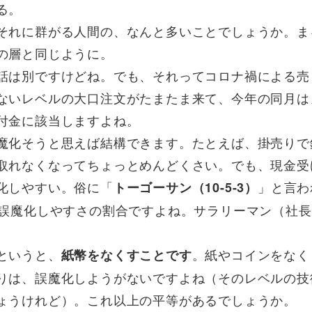
る。
それに群がる人間の、なんと多いことでしょうか。ま
の層と同じように。
話は別ですけどね。でも、それってコロナ禍による売
ないレベルの大口注文がたまたま来て、今年の同月は
付金に該当しますよね。
魔化そうと思えば結構できます。たとえば、掛売りで
取れなくなってちょっとめんどくさい。でも、現金受
化しやすい。俗に「
」と言わ
トーゴーサン（10-5-3）
ま誤魔化しやすさの割合ですよね。サラリーマン（社
というと、
。紙やコインをなく
紙幣をなくすことです
りは、誤魔化しようがないですよね（そのレベルの技
ょうけれど）。これ以上の平等があるでしょうか。