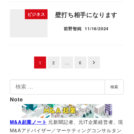
壁打ち相手になります
ビジネス
前野智純
11/16/2024
投稿日
投
1
2
…
6
稿
検
検索
の
索
Note
ペ
ー
M&A起業ノート
元新聞記者、元IT企業経営者、現
ジ
M&Aアドバイザー／マーケティングコンサルタン