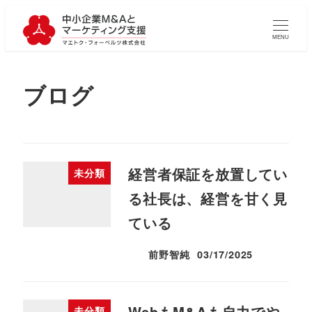
MENU
ブログ
経営者保証を放置してい
未分類
る社長は、経営を甘く見
ている
前野智純
03/17/2025
投稿日
WebもM&Aも自力でや
未分類